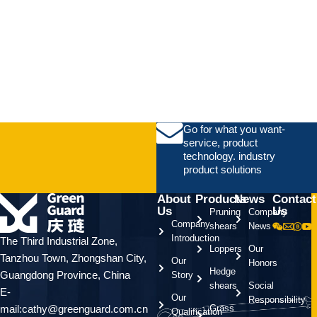
Go for what you want-
service, product
technology. industry
product solutions
About
Products
News
Contact
Us
Us
Pruning
Company
Company
shears
News
Introduction
The Third Industrial Zone,
Loppers
Our
Tanzhou Town, Zhongshan City,
Our
Honors
Hedge
Guangdong Province, China
Story
shears
Social
E-
Our
Responsibility
mail:cathy@greenguard.com.cn
Grass
Qualification